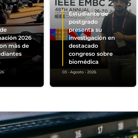
Estudiante de
postgrado
 de
presenta su
ación 2026
investigación en
con más de
destacado
udiantes
congreso sobre
s
biomédica
026
03 - Agosto - 2026