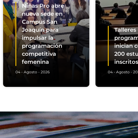
Niñas Pro abre
nueva sede en
Campus San
Joaquín para
Talleres
impulsar la
program
programación
inician 
competitiva
200 est
femenina
inscrito
04 - Agosto - 2026
04 - Agosto - 2