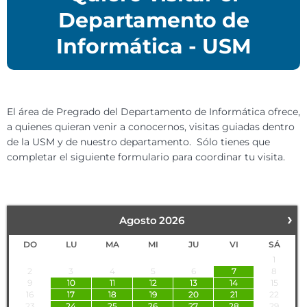
Departamento de
Informática - USM
El área de Pregrado del Departamento de Informática ofrece,
a quienes quieran venir a conocernos, visitas guiadas dentro
de la USM y de nuestro departamento. Sólo tienes que
completar el siguiente formulario para coordinar tu visita.
›
Agosto
2026
DO
LU
MA
MI
JU
VI
SÁ
1
2
3
4
5
6
7
8
9
10
11
12
13
14
15
16
17
18
19
20
21
22
23
24
25
26
27
28
29