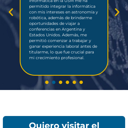
Informática en la USM me ha
hab
as
permitido integrar la informática
y r
ió
con mis intereses en astronomía y
lid
robótica, además de brindarme
Cor
oportunidades de viajar a
sol
l
conferencias en Argentina y
log
Estados Unidos. Además, me
permitió comenzar a trabajar y
ganar experiencia laboral antes de
titularme, lo que fue crucial para
mi crecimiento profesional.
Quiero visitar el